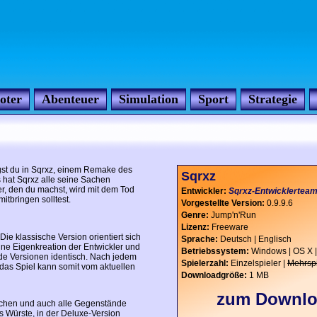
oter
Abenteuer
Simulation
Sport
Strategie
gst du in Sqrxz, einem Remake des
Sqrxz
 hat Sqrxz alle seine Sachen
r, den du machst, wird mit dem Tod
Entwickler:
Sqrxz-Entwicklertea
itbringen solltest.
Vorgestellte Version:
0.9.9.6
Genre:
Jump'n'Run
Lizenz:
Freeware
ie klassische Version orientiert sich
Sprache:
Deutsch | Englisch
eine Eigenkreation der Entwickler und
Betriebssystem:
Windows | OS X |
de Versionen identisch. Nach jedem
Spielerzahl:
Einzelspieler |
Mehrspi
, das Spiel kann somit vom aktuellen
Downloadgröße:
1 MB
zum Downl
ichen und auch alle Gegenstände
s Würste, in der Deluxe-Version