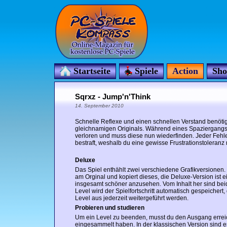
Startseite
Spiele
Action
Sho
Sqrxz - Jump'n'Think
14. September 2010
Schnelle Reflexe und einen schnellen Verstand benöti
gleichnamigen Originals. Während eines Spaziergangs
verloren und muss diese nun wiederfinden. Jeder Fehle
bestraft, weshalb du eine gewisse Frustrationstoleranz m
Deluxe
Das Spiel enthählt zwei verschiedene Grafikversionen. D
am Orginal und kopiert dieses, die Deluxe-Version ist 
insgesamt schöner anzusehen. Vom Inhalt her sind bei
Level wird der Spielfortschritt automatisch gespeichert
Level aus jederzeit weitergeführt werden.
Probieren und studieren
Um ein Level zu beenden, musst du den Ausgang erre
eingesammelt haben. In der klassischen Version sind e