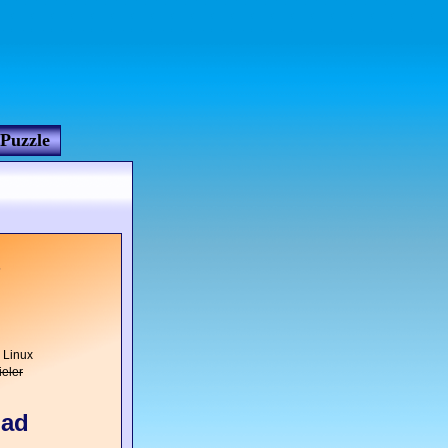
Puzzle
m
 Linux
eler
oad